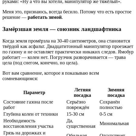
руками: «Ну а что вы хотели, манипулятор же тяжёлый».
Меня это, признаюсь, всегда бесило. Потому что есть простое
решение —
работать зимой
.
Замёрзшая земля — союзник ландшафтника
Когда земля промёрзла на 30-40 сантиметров, она становится
твёрдой как асфальт. Двадцатитонный манипулятор проезжает
по газону и не оставляет практически никаких следов. Ямобур
работает — колеи нет. Погрузчик разворачивается — трава
цела (под снегом, конечно, но цела).
Вот вам сравнение, которое я показываю всем
сомневающимся:
Летняя
Зимняя
Параметр
посадка
посадка
Состояние газона после
Серьёзно
Сохранён
работ
повреждён
полностью
Глубина колеи от техники
15-30 см
0-5 см
Необходимость
Да,
Минимальная
восстановления участка
существенная
Грязь на дорожках и
Обильная
Отсутствует