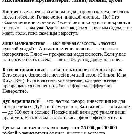
Лиственные деревья зимой выглядят, прямо скажем, не очень
презентабельно. Голые ветки, никакой листвы... Но! Это
обманчивое впечатление. Весной они проснутся и покроются
зеленью — а вы уже будете наслаждаться взрослым садом, а не
ждать годы, пока саженцы вырастут.
Липа мелколистная
— моя личная слабость. Классика
русской усадьбы. Аромат цветения в июне — это что-то
невероятное. Плюс — прекрасная медоносность. Если у вас
или соседей есть пасека — липы будут подарком для пчёл.
Клён остролистный
— для тех, кто хочет осенних красок.
Есть сорта с бордовой листвой круглый сезон (Crimson King,
Royal Red). Есть классические зелёные, которые осенью
превращаются в огненно-жёлтые факелы. Эффектно?
Невероятно.
Дуб черешчатый
— это, честно говоря, инвестиция не для
нетерпеливых. Дуб растёт медленно. Зато живёт — внимание
— до 500 лет и больше. Посаженный вами дуб увидят ваши
правнуки. Есть в этом что-то такое... философское, что ли.
Цены на лиственные крупномеры:
от 55 000 до 250 000
рублей
в зависимости от вида, высоты и возраста.