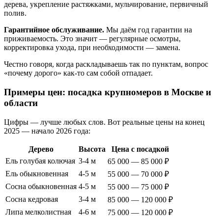
дерева, укрепление растяжками, мульчирование, первичный
полив.
Гарантийное обслуживание.
Мы даём год гарантии на
приживаемость. Это значит — регулярные осмотры,
корректировка ухода, при необходимости — замена.
Честно говоря, когда раскладываешь так по пунктам, вопрос
«почему дорого» как-то сам собой отпадает.
Примеры цен: посадка крупномеров в Москве и
области
Цифры — лучше любых слов. Вот реальные цены на конец
2025 — начало 2026 года:
Дерево
Высота
Цена с посадкой
Ель голубая колючая
3-4 м
65 000 — 85 000 ₽
Ель обыкновенная
4-5 м
55 000 — 70 000 ₽
Сосна обыкновенная
4-5 м
55 000 — 75 000 ₽
Сосна кедровая
3-4 м
85 000 — 120 000 ₽
Липа мелколистная
4-6 м
75 000 — 120 000 ₽