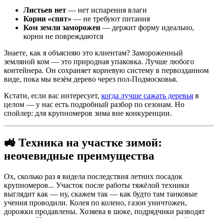
Листьев нет
— нет испарения влаги
Корни «спят»
— не требуют питания
Ком земли заморожен
— держит форму идеально,
корни не повреждаются
Знаете, как я объясняю это клиентам? Замороженный
земляной ком — это природная упаковка. Лучше любого
контейнера. Он сохраняет корневую систему в первозданном
виде, пока мы везём дерево через пол-Подмосковья.
Кстати, если вас интересует,
когда лучше сажать деревья
в
целом — у нас есть подробный разбор по сезонам. Но
спойлер: для крупномеров зима вне конкуренции.
🚜 Техника на участке зимой:
неочевидные преимущества
Ох, сколько раз я видела последствия летних посадок
крупномеров... Участок после работы тяжёлой техники
выглядит как — ну, скажем так — как будто там танковые
учения проводили. Колея по колено, газон уничтожен,
дорожки продавлены. Хозяева в шоке, подрядчики разводят