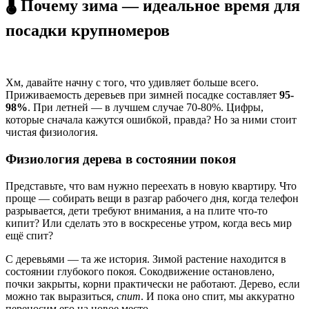
🌡️ Почему зима — идеальное время для
посадки крупномеров
Хм, давайте начну с того, что удивляет больше всего.
Приживаемость деревьев при зимней посадке составляет
95-
98%
. При летней — в лучшем случае 70-80%. Цифры,
которые сначала кажутся ошибкой, правда? Но за ними стоит
чистая физиология.
Физиология дерева в состоянии покоя
Представьте, что вам нужно переехать в новую квартиру. Что
проще — собирать вещи в разгар рабочего дня, когда телефон
разрывается, дети требуют внимания, а на плите что-то
кипит? Или сделать это в воскресенье утром, когда весь мир
ещё спит?
С деревьями — та же история. Зимой растение находится в
состоянии глубокого покоя. Сокодвижение остановлено,
почки закрыты, корни практически не работают. Дерево, если
можно так выразиться,
спит
. И пока оно спит, мы аккуратно
переносим его на новое место.