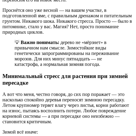
Проснётся оно уже весной — на вашем участке, в
подготовленной яме, с правильным дренажом и питательным
грунтом. Никакого шока. Никакого стресса. Просто — было в
питомнике, стало у вас. Магия? Нет, просто понимание
природных циклов.
💡
Важно понимать:
дерево не «мёрзнет» в
привычном нам смысле. Зимостойкие виды
генетически запрограммированы на переживание
морозов. Для них минус пятнадцать — не
катастрофа, а нормальная зимняя погода.
Минимальный стресс для растения при зимней
пересадке
А вот что меня, честно говоря, до сих пор поражает — это
насколько спокойно деревья переносят зимнюю пересадку.
Летом крупномер теряет влагу через листья, корни работают
на износ, пытаясь восполнить потери. Любое повреждение
корневой системы — а при пересадке оно неизбежно —
становится критичным.
Зимой всё иначе: