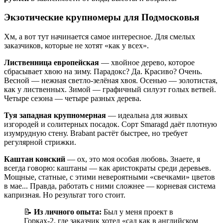
Экзотические крупномеры для Подмосковья
Хм, а вот тут начинается самое интересное. Для смелых
заказчиков, которые не хотят «как у всех».
Лиственница европейская
— хвойное дерево, которое
сбрасывает хвою на зиму. Парадокс? Да. Красиво? Очень.
Весной — нежная светло-зелёная хвоя. Осенью — золотистая,
как у лиственных. Зимой — графичный силуэт голых ветвей.
Четыре сезона — четыре разных дерева.
Туя западная крупномерная
— идеальна для живых
изгородей и солитерных посадок. Сорт Smaragd даёт плотную
изумрудную стену. Brabant растёт быстрее, но требует
регулярной стрижки.
Каштан конский
— ох, это моя особая любовь. Знаете, я
всегда говорю: каштаны — как аристократы среди деревьев.
Мощные, статные, с этими невероятными «свечками» цветов
в мае... Правда, работать с ними сложнее — корневая система
капризная. Но результат того стоит.
📝
Из личного опыта:
Был у меня проект в
Горках-2, где заказчик хотел «сад как в английском