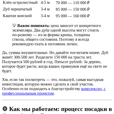
Клён остролистный
4-5 м
70 000 — 110 000 ₽
Дуб черешчатый
3-4 м
85 000 — 150 000 ₽
Каштан конский
3-4 м
95 000 — 160 000 ₽
💡
Важно понимать:
цена зависит от конкретного
экземпляра. Два дуба одной высоты могут стоить
по-разному — из-за формы кроны, толщины
ствола, общего состояния. Поэтому я всегда
рекомендую ехать в питомник лично.
Да, суммы внушительные. Но давайте посчитаем иначе. Дуб
живёт 300-500 лет. Разделите 150 000 на триста лет.
Получается 500 рублей в год. Пятьсот рублей. За дерево,
которое будет расти, когда ваших правнуков ещё на свете не
будет.
Хм, если так посмотреть — это, пожалуй, самая выгодная
инвестиция, которую можно сделать в свой участок.
Особенно если подходить к благоустройству
комплексно, с
профессиональным проектом
.
⚙️ Как мы работаем: процесс посадки в