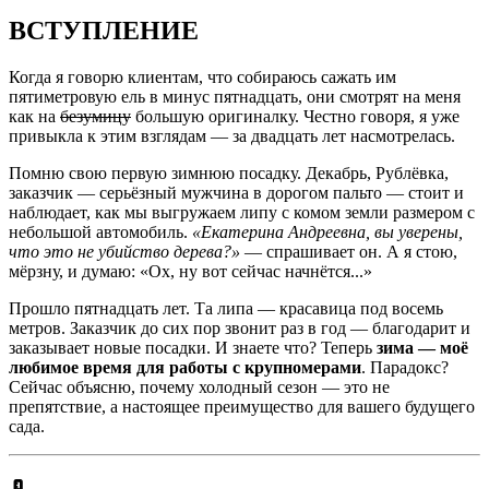
ВСТУПЛЕНИЕ
Когда я говорю клиентам, что собираюсь сажать им
пятиметровую ель в минус пятнадцать, они смотрят на меня
как на
безумицу
большую оригиналку. Честно говоря, я уже
привыкла к этим взглядам — за двадцать лет насмотрелась.
Помню свою первую зимнюю посадку. Декабрь, Рублёвка,
заказчик — серьёзный мужчина в дорогом пальто — стоит и
наблюдает, как мы выгружаем липу с комом земли размером с
небольшой автомобиль.
«Екатерина Андреевна, вы уверены,
что это не убийство дерева?»
— спрашивает он. А я стою,
мёрзну, и думаю: «Ох, ну вот сейчас начнётся...»
Прошло пятнадцать лет. Та липа — красавица под восемь
метров. Заказчик до сих пор звонит раз в год — благодарит и
заказывает новые посадки. И знаете что? Теперь
зима — моё
любимое время для работы с крупномерами
. Парадокс?
Сейчас объясню, почему холодный сезон — это не
препятствие, а настоящее преимущество для вашего будущего
сада.