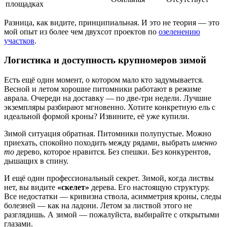
площадках
Разница, как видите, принципиальная. И это не теория — это
мой опыт из более чем двухсот проектов по
озеленению
участков
.
Логистика и доступность крупномеров зимой
Есть ещё один момент, о котором мало кто задумывается.
Весной и летом хорошие питомники работают в режиме
аврала. Очереди на доставку — по две-три недели. Лучшие
экземпляры разбирают мгновенно. Хотите конкретную ель с
идеальной формой кроны? Извините, её уже купили.
Зимой ситуация обратная. Питомники полупустые. Можно
приехать, спокойно походить между рядами, выбрать
именно
то
дерево, которое нравится. Без спешки. Без конкурентов,
дышащих в спину.
И ещё один профессиональный секрет. Зимой, когда листвы
нет, вы видите
«скелет»
дерева. Его настоящую структуру.
Все недостатки — кривизна ствола, асимметрия кроны, следы
болезней — как на ладони. Летом за листвой этого не
разглядишь. А зимой — пожалуйста, выбирайте с открытыми
глазами.