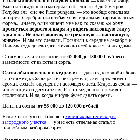
Ель обыкновенная и голубая колючая
— классика жанра.
Высота посадочного материала обычно от 3 до 6 метров.
Голубая ель, она же Picea pungens, — это вообще отдельная
история. Серебристо-голубая хвоя, идеальная пирамидальная
форма... Знаете, один клиент мне как-то сказал:
«Я хочу
проснуться первого января и увидеть настоящую ёлку у
крыльца. Не пластиковую, не срезанную — настоящую,
живую»
. И мы это сделали. Посадили в середине декабря, к
Новому году дерево уже стояло во всей красе с гирляндами.
Стоимость ели с посадкой:
от 65 000 до 180 000 рублей
в
зависимости от высоты и сорта.
Сосна обыкновенная и кедровая
— для тех, кто любит более
«дикий» вид. Сосна растёт быстрее ели, даёт прекрасный
аромат, создаёт ощущение настоящего леса. Кедровая сосна —
инвестиция на десятилетия. Растёт медленно, но живёт
столетиями. И да, когда-нибудь будет давать орехи.
Цены на сосны:
от 55 000 до 120 000 рублей
.
Если хотите узнать больше о
хвойных растениях для
загородного участка
— у нас есть отдельная статья с
подробным разбором сортов.
Лиственные крупномеры: липы, клёны, дубы