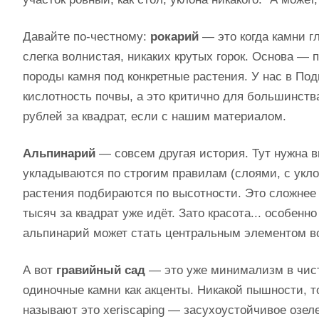
Давайте по-честному:
рокарий
— это когда камни г
слегка волнистая, никаких крутых горок. Основа — 
породы камня под конкретные растения. У нас в Под
кислотность почвы, а это критично для большинств
рублей за квадрат, если с нашим материалом.
Альпинарий
— совсем другая история. Тут нужна в
укладываются по строгим правилам (слоями, с уклон
растения подбираются по высотности. Это сложнее т
тысяч за квадрат уже идёт. Зато красота... особен
альпинарий может стать центральным элементом в
А вот
гравийный сад
— это уже минимализм в чист
одиночные камни как акценты. Никакой пышности, т
называют это xeriscaping — засухоустойчивое озел