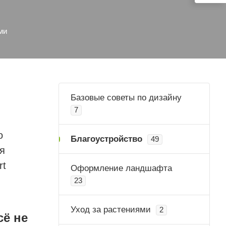
ми
Базовые советы по дизайну
7
о
Благоустройство
49
я
rt
Оформление ландшафта
23
Уход за растениями
2
сё не