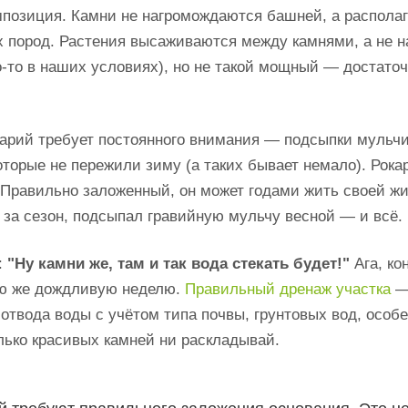
омпозиция. Камни не нагромождаются башней, а распола
 пород. Растения высаживаются между камнями, а не н
го-то в наших условиях), но не такой мощный — достаточ
нарий требует постоянного внимания — подсыпки мульчи
оторые не пережили зиму (а таких бывает немало). Рока
и? Правильно заложенный, он может годами жить своей ж
 за сезон, подсыпал гравийную мульчу весной — и всё.
:
"Ну камни же, там и так вода стекать будет!"
Ага, ко
ую же дождливую неделю.
Правильный дренаж участка
— 
 отвода воды с учётом типа почвы, грунтовых вод, особ
олько красивых камней ни раскладывай.