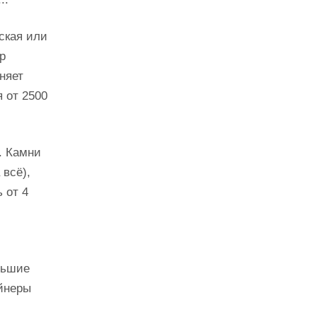
ская или
р
няет
 от 2500
. Камни
 всё),
 от 4
льшие
айнеры