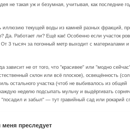
дея не такая уж и безумная, учитывая, как последние го
ь иллюзию текущей воды из камней разных фракций, пр
о? Да. Работает ли? Ещё как! Особенно если участок ро
 От 3 тысяч за погонный метр выходит с материалами и
 зависит не от того, что "красивее" или "модно сейчас
стественный склон или всё плоское), освещённость (сол
тиль остального участка (чтоб не выбивалось из общей
в каждую неделю подсыпать мульчу и выдёргивать сорня
т "посадил и забыл" — тут гравийный сад или рокарий с
й меня преследует