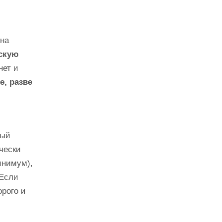
 на
скую
нет и
е, разве
ный
ически
инимум),
 Если
орого и