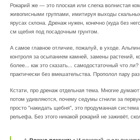
Рокарий же — это плоская или слегка волнистая к
живописными группами, имитируя выходы скальных
ярусах склона. Дренаж нужен, конечно (куда без не
см щебня под посадочным грунтом.
А самое главное отличие, пожалуй, в уходе. Альпи
контроля за осыпанием камней, замены растений, к
более... как это сказать... самодостаточный что л
практически без вмешательства. Прополол пару раз
Кстати, про дренаж отдельная тема. Многие думают
потом удивляются, почему седумы сгнили за перв
просто "накидать щебня", это продуманная система
рельефа. Без этого никакой рокарий не заживёт, ск