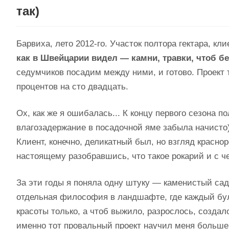
так)
Барвиха, лето 2012-го. Участок полтора гектара, кл
как в Швейцарии видел — камни, травки, чтоб б
седумчиков посадим между ними, и готово. Проект т
процентов на сто двадцать.
Ох, как же я ошибалась... К концу первого сезона п
влагозадержание в посадочной яме забыла начисто)
Клиент, конечно, деликатный был, но взгляд красн
настоящему разобравшись, что такое рокарий и с че
За эти годы я поняла одну штуку — каменистый сад
отдельная философия в ландшафте, где каждый бул
красоты только, а чтоб выжило, разрослось, создало
именно тот провальный проект научил меня больше