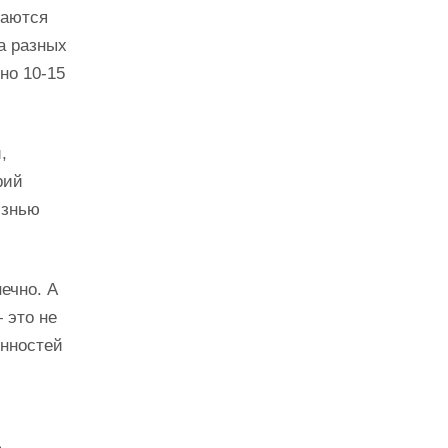
гаются
а разных
но 10-15
,
рий
изнью
нечно. А
это не
енностей