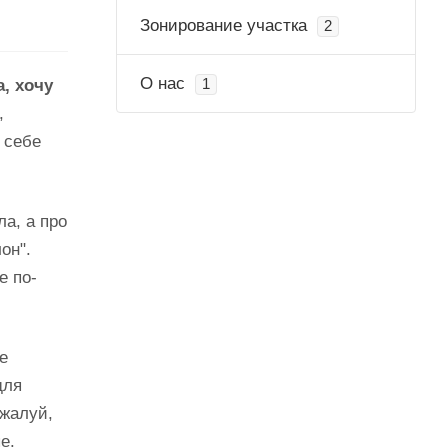
Зонирование участка
2
О нас
, хочу
1
,
 себе
ла, а про
он".
е по-
е
для
ожалуй,
е.