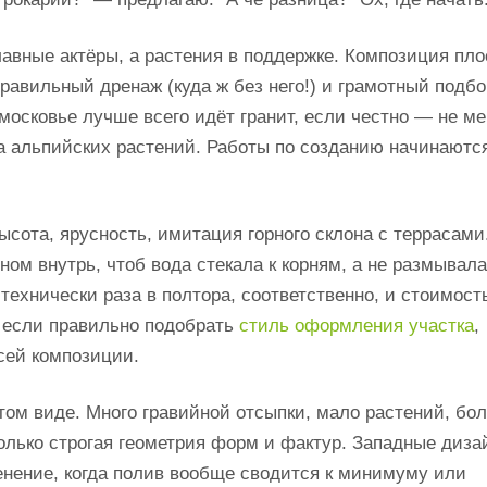
лавные актёры, а растения в поддержке. Композиция пло
правильный дренаж (куда ж без него!) и грамотный подбо
московье лучше всего идёт гранит, если честно — не ме
а альпийских растений. Работы по созданию начинаются
ысота, ярусность, имитация горного склона с террасами
ом внутрь, чтоб вода стекала к корням, а не размывала
ехнически раза в полтора, соответственно, и стоимость
но если правильно подобрать
стиль оформления участка
,
сей композиции.
ом виде. Много гравийной отсыпки, мало растений, бо
олько строгая геометрия форм и фактур. Западные диз
енение, когда полив вообще сводится к минимуму или