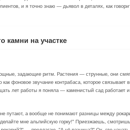
иентов, и я точно знаю — дьявол в деталях, как говори
о камни на участке
мощные, задающие ритм. Растения — струнные, они смяг
 как фоновое звучание контрабаса, которое связывает в
адцать лет работы я поняла — каменистый сад работает 
е не путают, а вообще не понимают разницы между рокар
Сделайте мне альпийскую горку!" Приезжаешь, смотриш
, рокарий?" — предлагаю. "А чё разница?" Ох, где начать.