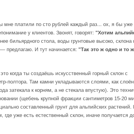
ы мне платили по сто рублей каждый раз... ох, я бы уже
понимание у клиентов. Звонят, говорят:
"Хотим альпий
нее бильярдного стола, воды грунтовые высоко, склона 
— предлагаю. И тут начинается:
"Так это ж одно и то ж
 это когда ты создаёшь искусственный горный склон с
тр-полтора. Там камни укладываются слоями, как слоё
да затекала к корням, а не стекала впустую). Это техн
новании (щебень крупной фракции сантиметров 15-20 м
ециально составленный грунт для альпийских растений.
, где уже есть естественный склон, иначе получается д