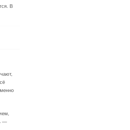
тся. В
чают,
сё
именно
ием,
ь —
..