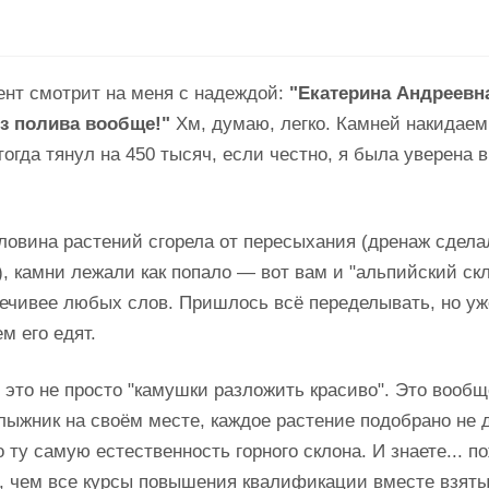
иент смотрит на меня с надеждой:
"Екатерина Андреевна
ез полива вообще!"
Хм, думаю, легко. Камней накидаем
огда тянул на 450 тысяч, если честно, я была уверена в
оловина растений сгорела от пересыхания (дренаж сдела
, камни лежали как попало — вот вам и "альпийский скл
оречивее любых слов. Пришлось всё переделывать, но уж
м его едят.
 это не просто "камушки разложить красиво". Это вообщ
ыжник на своём месте, каждое растение подобрано не 
 ту самую естественность горного склона. И знаете... п
, чем все курсы повышения квалификации вместе взяты