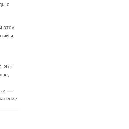
ды с
и этом
вный и
". Это
нце,
чки —
пасение.