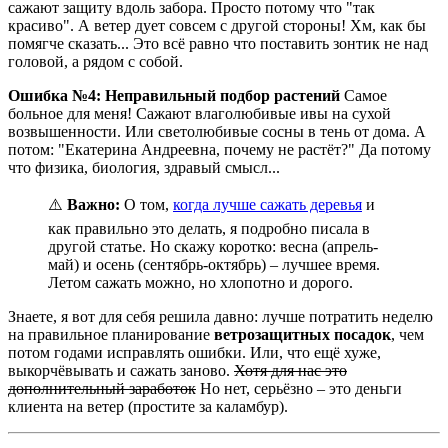
сажают защиту вдоль забора. Просто потому что "так
красиво". А ветер дует совсем с другой стороны! Хм, как бы
помягче сказать... Это всё равно что поставить зонтик не над
головой, а рядом с собой.
Ошибка №4: Неправильный подбор растений
Самое
больное для меня! Сажают влаголюбивые ивы на сухой
возвышенности. Или светолюбивые сосны в тень от дома. А
потом: "Екатерина Андреевна, почему не растёт?" Да потому
что физика, биология, здравый смысл...
⚠️
Важно:
О том,
когда лучше сажать деревья
и
как правильно это делать, я подробно писала в
другой статье. Но скажу коротко: весна (апрель-
май) и осень (сентябрь-октябрь) – лучшее время.
Летом сажать можно, но хлопотно и дорого.
Знаете, я вот для себя решила давно: лучше потратить неделю
на правильное планирование
ветрозащитных посадок
, чем
потом годами исправлять ошибки. Или, что ещё хуже,
выкорчёвывать и сажать заново.
Хотя для нас это
дополнительный заработок
Но нет, серьёзно – это деньги
клиента на ветер (простите за каламбур).