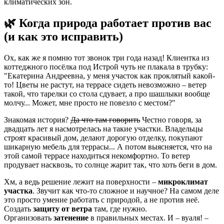
климатических зон.
🌿 Когда природа работает против вас
(и как это исправить)
Ох, как же я помню тот звонок три года назад! Клиентка из
коттеджного посёлка под Истрой чуть не плакала в трубку:
"Екатерина Андреевна, у меня участок как проклятый какой-
то! Цветы не растут, на террасе сидеть невозможно – ветер
такой, что тарелки со стола сдувает, а про шашлыки вообще
молчу... Может, мне просто не повезло с местом?"
Знакомая история?
Да что там говорить
Честно говоря, за
двадцать лет я насмотрелась на такие участки. Владельцы
строят красивый дом, делают дорогую отделку, покупают
шикарную мебель для террасы... А потом выясняется, что на
этой самой террасе находиться некомфортно. То ветер
продувает насквозь, то солнце жарит так, что хоть беги в дом.
Хм, а ведь решение лежит на поверхности –
микроклимат
участка
. Звучит как что-то сложное и научное? На самом деле
это просто умение работать с природой, а не против неё.
Создать
защиту от ветра
там, где нужно.
Организовать
затенение
в правильных местах. И – вуаля! –