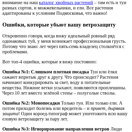
внимание на наш
каталог хвойных растений
– там есть и туи
разных сортов, и можжевельники, и ели. Все растения
адаптированы к условиям Подмосковья, что важно!
Ошибки, которые убьют вашу ветрозащиту
Откровенно говоря, когда вижу идеальный ровный ряд
одинаковых туй, у меня возникает профессиональная грусть.
Потому что знаю: лет через пять-семь владелец столкнётся с
проблемами.
Вот топ-4 ошибки, которые я вижу постоянно:
Ошибка №1: Слишком плотная посадка
Туи или ёлки
сажают впритык друг к другу. Что происходит? Растения
начинают конкурировать за свет, воду и питательные
вещества. Нижние ветки усыхают, появляются проплешины.
Через 10 лет вместо зелёной стены – полуголые стволы.
Ошибка №2: Монопосадки
Только туи. Или только ели. А
потом приходит болезнь или вредитель – и
привет, дырявая
защита
! Один короед-типограф может уничтожить всю вашу
еловую ветрозащиту за пару лет.
Ошибка №3: Игнорирование направления ветров
Люди