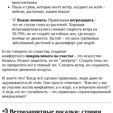
многолетники
Пыль и грязь, которые несёт ветер, оседают на всём –
мебели, растениях, вашем бокале
💡
Важно помнить:
Правильная
ветрозащита
–
это не глухая стена из растений. Хорошая
ветрозащитная кулиса снижает скорость ветра на
50-70%, но не создаёт застойных зон, где воздух
вообще не движется. Застой – это риск грибковых
заболеваний растений и дискомфорт для людей.
Если говорить по существу, создание
комфортного
микроклимата на участке
– это искусство
баланса. Нужно защитить, но не "запереть". Создать тень, но
не превратить всё в тёмный лес. Снизить ветер, но сохранить
приятное движение воздуха.
И знаете что? Когда всё сделано правильно, люди даже не
задумываются об этом. Они просто отмечают:
"Как-то у нас
на участке всегда комфортно, и в жару, и в ветреную погоду"
.
А ведь это не случайность – это правильно спроектированный
микроклимат!
💨 Ветрозащитные посадки: строим