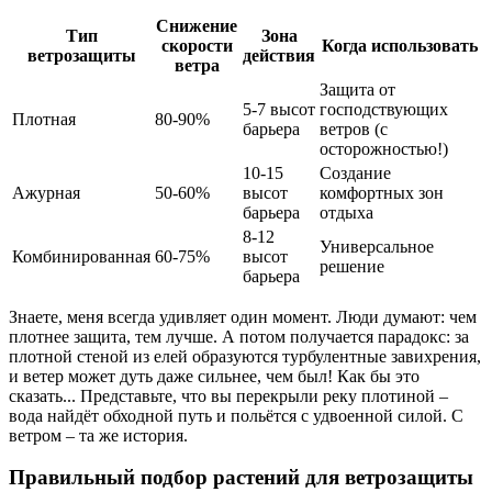
Снижение
Тип
Зона
скорости
Когда использовать
ветрозащиты
действия
ветра
Защита от
5-7 высот
господствующих
Плотная
80-90%
барьера
ветров (с
осторожностью!)
10-15
Создание
Ажурная
50-60%
высот
комфортных зон
барьера
отдыха
8-12
Универсальное
Комбинированная
60-75%
высот
решение
барьера
Знаете, меня всегда удивляет один момент. Люди думают: чем
плотнее защита, тем лучше. А потом получается парадокс: за
плотной стеной из елей образуются турбулентные завихрения,
и ветер может дуть даже сильнее, чем был! Как бы это
сказать... Представьте, что вы перекрыли реку плотиной –
вода найдёт обходной путь и польётся с удвоенной силой. С
ветром – та же история.
Правильный подбор растений для ветрозащиты