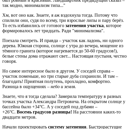
был ровный и красивый. Ландшафтник предыдущий сказал –
так модно, минимализм типа..."
Хм, вот оно как. Знаете, я аж вздохнула тогда. Потому что
спилили они, судя по всему, три взрослые липы и пару берёз.
То есть избавились от готового
затенения участка
, которое
формировалось лет тридцать. Ради "минимализма".
Поехала смотреть. И правда – участок как ладонь, ни одного
дерева. Южная сторона, солнце с утра до вечера, мощение из
тёмного гранита (которое нагревается до 50-60 градусов!),
белые стены дома отражают свет... Настоящая пустыня, честно
говоря.
Но самое интересное было в другом. У соседей справа –
участок поменьше, но три старые дуба сохранили. И там –
благодать! Приятная полутень, прохладно, комфортно.
Разница в ощущениях –
небо и земля
.
Знаете, что я тогда сделала? Замерила температуру в разных
точках участка Александра Петровича. На открытом солнце у
бассейна было +34°C. А у соседей под дубами –
+26°C.
Восемь градусов разницы!
На расстоянии каких-то
двадцати метров.
Начали проектировать
систему затенения
. Быстрорастущие