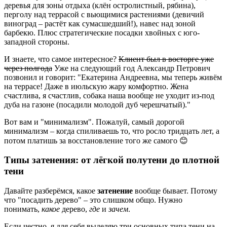
деревья для зоны отдыха (клён остролистный, рябина),
перголу над террасой с вьющимися растениями (девичий
виноград – растёт как сумасшедший!), навес над зоной
барбекю. Плюс стратегические посадки хвойных с юго-
западной стороны.
И знаете, что самое интересное?
Клиент был в восторге уже
через полгода
Уже на следующий год Александр Петрович
позвонил и говорит: "Екатерина Андреевна, мы теперь живём
на террасе! Даже в июльскую жару комфортно. Жена
счастлива, я счастлив, собака наша вообще не уходит из-под
дуба на газоне (посадили молодой дуб черешчатый)."
Вот вам и "минимализм". Пожалуй, самый дорогой
минимализм – когда спиливаешь то, что росло тридцать лет, а
потом платишь за восстановление того же самого 😊
Типы затенения: от лёгкой полутени до плотной
тени
Давайте разберёмся, какое
затенение
вообще бывает. Потому
что "посадить дерево" – это слишком общо. Нужно
понимать,
какое
дерево,
где
и
зачем
.
Если честно, я для себя выделяю три основных типа тени на