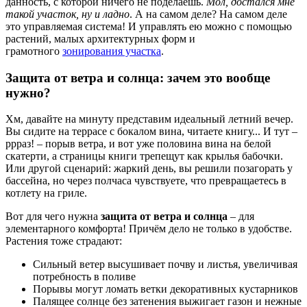
данность, с которой ничего не поделаешь.
Мол, достался мне
такой участок, ну и ладно
. А на самом деле? На самом деле
это управляемая система! И управлять ею можно с помощью
растений, малых архитектурных форм и
грамотного
зонирования участка
.
Защита от ветра и солнца: зачем это вообще
нужно?
Хм, давайте на минуту представим идеальный летний вечер.
Вы сидите на террасе с бокалом вина, читаете книгу... И тут –
ррраз! – порыв ветра, и вот уже половина вина на белой
скатерти, а страницы книги трепещут как крылья бабочки.
Или другой сценарий: жаркий день, вы решили позагорать у
бассейна, но через полчаса чувствуете, что превращаетесь в
котлету на гриле.
Вот для чего нужна
защита от ветра и солнца
– для
элементарного комфорта! Причём дело не только в удобстве.
Растения тоже страдают:
Сильный ветер высушивает почву и листья, увеличивая
потребность в поливе
Порывы могут ломать ветки декоративных кустарников
Палящее солнце без затенения выжигает газон и нежные