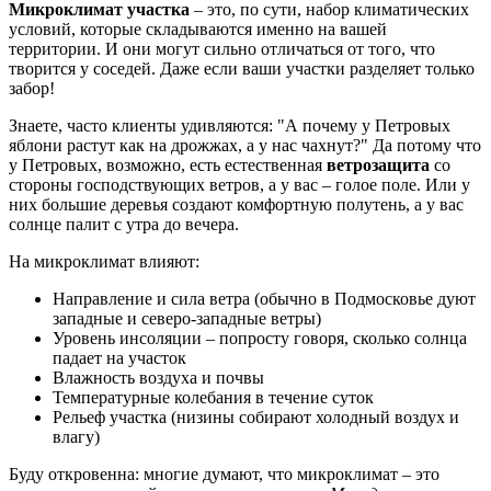
Микроклимат участка
– это, по сути, набор климатических
условий, которые складываются именно на вашей
территории. И они могут сильно отличаться от того, что
творится у соседей. Даже если ваши участки разделяет только
забор!
Знаете, часто клиенты удивляются: "А почему у Петровых
яблони растут как на дрожжах, а у нас чахнут?" Да потому что
у Петровых, возможно, есть естественная
ветрозащита
со
стороны господствующих ветров, а у вас – голое поле. Или у
них большие деревья создают комфортную полутень, а у вас
солнце палит с утра до вечера.
На микроклимат влияют:
Направление и сила ветра (обычно в Подмосковье дуют
западные и северо-западные ветры)
Уровень инсоляции – попросту говоря, сколько солнца
падает на участок
Влажность воздуха и почвы
Температурные колебания в течение суток
Рельеф участка (низины собирают холодный воздух и
влагу)
Буду откровенна: многие думают, что микроклимат – это