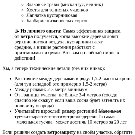
Злаковые травы (мискантус, вейник)
Хосты для тенистых участков
Лапчатка кустарниковая
Барбарис низкорослых сортов
📝
Из личного опыта:
Самая эффективная
защита
от ветра
получается, когда высокие деревья ловят
верхние потоки воздуха, кустарники гасят
средние, а низкие растения работают с
приземными вихрями. Вот вам и слоёный пирог в
действии!
Хм, а теперь технические детали (без них никак):
Расстояние между деревьями в ряду: 1,5-2 высоты кроны
(для туи западной это примерно 1,5-2 метра)
Между рядами: 2-3 метра минимум
От границы участка: не ближе 3-4 метров (соседи
спасибо не скажут, если ваша сосна будет затенять их
половину огорода)
Учитывайте взрослый размер растений!
Маленькая
туечка вырастет в пятиметровое дерево
Та самая
"маленькая туечка" может достичь 10 метров за 20 лет
Если решили создать
ветрозащиту
на своём участке, обратите