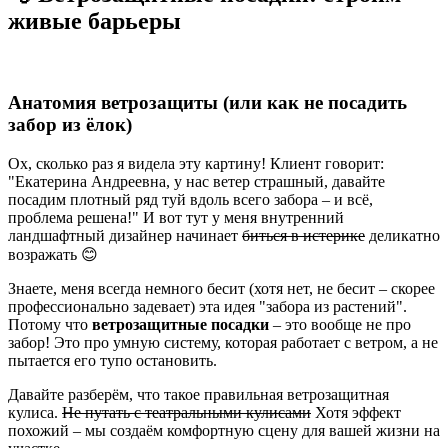
живые барьеры
Анатомия ветрозащиты (или как не посадить
забор из ёлок)
Ох, сколько раз я видела эту картину! Клиент говорит:
"Екатерина Андреевна, у нас ветер страшный, давайте
посадим плотный ряд туй вдоль всего забора – и всё,
проблема решена!" И вот тут у меня внутренний
ландшафтный дизайнер начинает
биться в истерике
деликатно
возражать 😊
Знаете, меня всегда немного бесит (хотя нет, не бесит – скорее
профессионально задевает) эта идея "забора из растений".
Потому что
ветрозащитные посадки
– это вообще не про
забор! Это про умную систему, которая работает с ветром, а не
пытается его тупо остановить.
Давайте разберём, что такое правильная ветрозащитная
кулиса.
Не путать с театральными кулисами
Хотя эффект
похожий – мы создаём комфортную сцену для вашей жизни на