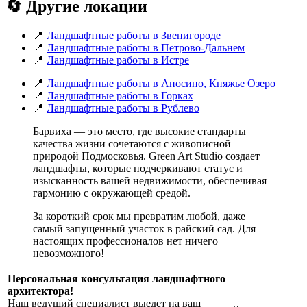
🔄 Другие локации
📍
Ландшафтные работы в Звенигороде
📍
Ландшафтные работы в Петрово-Дальнем
📍
Ландшафтные работы в Истре
📍
Ландшафтные работы в Аносино, Княжье Озеро
📍
Ландшафтные работы в Горках
📍
Ландшафтные работы в Рублево
Барвиха — это место, где высокие стандарты
качества жизни сочетаются с живописной
природой Подмосковья. Green Art Studio создает
ландшафты, которые подчеркивают статус и
изысканность вашей недвижимости, обеспечивая
гармонию с окружающей средой.
За короткий срок мы превратим любой, даже
самый запущенный участок в райский сад. Для
настоящих профессионалов нет ничего
невозможного!
Персональная консультация ландшафтного
архитектора!
Наш ведущий специалист выедет на ваш