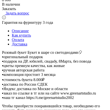
В наличии
Заказать
Задать вопрос
Гарантия на фурнитуру 3 года
Описание
Как купить
Оплата
Доставка
Розовый букет Букет в шаре со светодиодами🎈
▪️оригинальный подарок
▪️подарок на ДР, юбилей, свадьбу, 8Марта, без повода
▪️цветы премиум качества, как живые
▪️ручная авторская работа
▪️композиция простоит 3 месяца
▪️стоимость букета 8.000₽
▪️доставка по России СДЕК
▪️Яндекс доставка по Москве и области
▪️заказ по ссылке в тг или на сайте www.greenartstudio.ru
▪️наш тг канал https://t.me/greenartstudio2002
Чтобы приобрести понравившийся товар, необходимо его